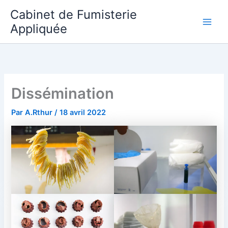
Aller
Cabinet de Fumisterie
au
Appliquée
Main
contenu
Men
Dissémination
Par
A.Rthur
/
18 avril 2022