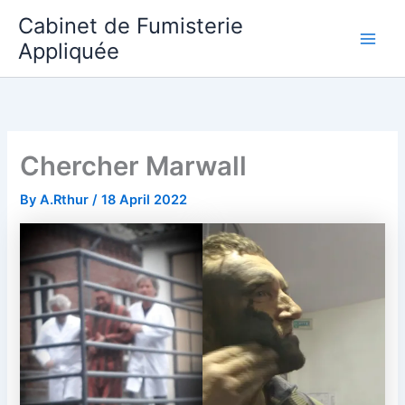
Skip
Cabinet de Fumisterie
to
Appliquée
Main
content
Men
Chercher Marwall
By
A.Rthur
/
18 April 2022